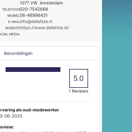
1077 VW Amsterdam
020-7542668
TELEFOON
06-46996431
MOBIEL
info@deliefste.nl
E-MAIL
https://www.deliefste.nl/
WEBSITE
OCIAL MEDIA
Beoordelingen
5
4
5.0
3
2
1 Reviews
Ervaring als oud-medewerker
13-06-2025
Review: