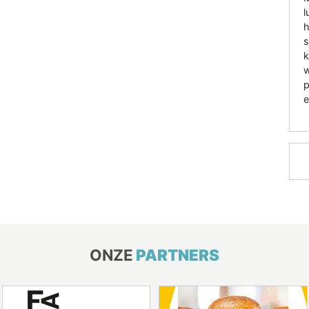
l
h
s
k
w
p
e
ONZE
PARTNERS