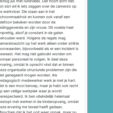
lsnog jus met rundvlees. Dat hoort echt niet.
ot slot wil ik iets zeggen over de camera’s op
e werkvloer. Die staan aan in het
schoonmaakhok en kunnen ook vanaf een
elefoon bekeken worden door de
eidinggevende en zijn vrouw. Dit voelde heel
nprettig, alsof je constant in de gaten
ehouden werd. Volgens de regels mag
ameratoezicht op het werk alleen onder strikte
oorwaarden, bijvoorbeeld als er een incident is
eweest. Het mag niet gebruikt worden om
omaar personeel te volgen. Ik deel deze
rvaring, omdat ik oprecht vind dat er binnen
eze organisatie structurele problemen zijn die
iet genegeerd mogen worden. Als
edagogisch medewerker werk je met je hart.
et is een mooi beroep, maar je hebt ook recht
p een veilige werkplek waar je wordt
erespecteerd. Ik ben uiteindelijk helemaal
estopt met werken in de kinderopvang, omdat
eze ervaring me teveel heeft gedaan.
isschien dat ik het ooit weer oppak, maar nu