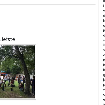
I
L
v
d
h
o
i
d
Liefste
w
w
v
o
h
k
k
g
j
p
w
c
e
v