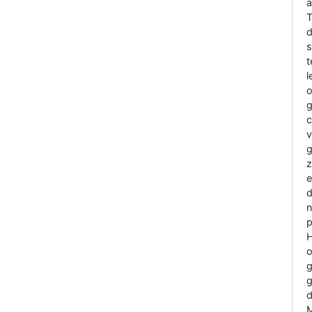
a
T
d
t
l
o
g
c
v
g
z
e
d
n
p
H
o
g
g
d
M