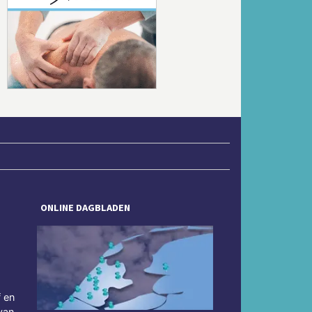
Volgende
ONLINE DAGBLADEN
f en
van