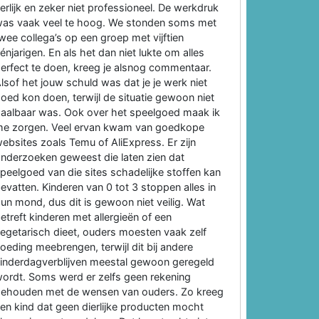
erlijk en zeker niet professioneel. De werkdruk
as vaak veel te hoog. We stonden soms met
wee collega’s op een groep met vijftien
énjarigen. En als het dan niet lukte om alles
erfect te doen, kreeg je alsnog commentaar.
lsof het jouw schuld was dat je je werk niet
oed kon doen, terwijl de situatie gewoon niet
aalbaar was. Ook over het speelgoed maak ik
e zorgen. Veel ervan kwam van goedkope
ebsites zoals Temu of AliExpress. Er zijn
nderzoeken geweest die laten zien dat
peelgoed van die sites schadelijke stoffen kan
evatten. Kinderen van 0 tot 3 stoppen alles in
un mond, dus dit is gewoon niet veilig. Wat
etreft kinderen met allergieën of een
egetarisch dieet, ouders moesten vaak zelf
oeding meebrengen, terwijl dit bij andere
inderdagverblijven meestal gewoon geregeld
ordt. Soms werd er zelfs geen rekening
ehouden met de wensen van ouders. Zo kreeg
en kind dat geen dierlijke producten mocht