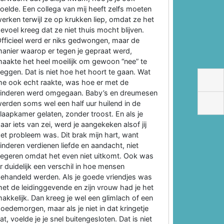
oelde. Een collega van mij heeft zelfs moeten
erken terwijl ze op krukken liep, omdat ze het
evoel kreeg dat ze niet thuis mocht blijven.
fficieel werd er niks gedwongen, maar de
anier waarop er tegen je gepraat werd,
aakte het heel moeilijk om gewoon “nee” te
eggen. Dat is niet hoe het hoort te gaan. Wat
e ook echt raakte, was hoe er met de
inderen werd omgegaan. Baby’s en dreumesen
erden soms wel een half uur huilend in de
laapkamer gelaten, zonder troost. En als je
aar iets van zei, werd je aangekeken alsof jij
et probleem was. Dit brak mijn hart, want
inderen verdienen liefde en aandacht, niet
egeren omdat het even niet uitkomt. Ook was
r duidelijk een verschil in hoe mensen
ehandeld werden. Als je goede vriendjes was
et de leidinggevende en zijn vrouw had je het
akkelijk. Dan kreeg je wel een glimlach of een
oedemorgen, maar als je niet in dat kringetje
at, voelde je je snel buitengesloten. Dat is niet