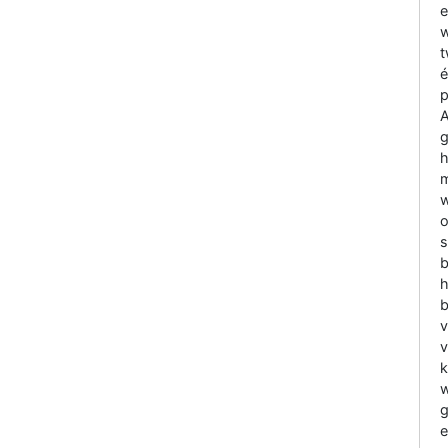
e
w
t
é
p
A
g
h
m
w
o
s
b
h
b
v
v
k
w
g
e