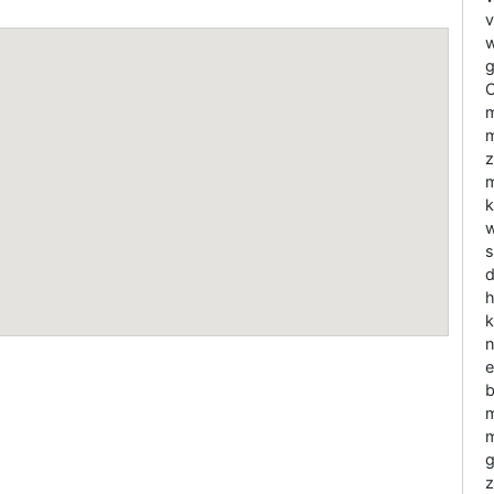
v
w
g
O
m
m
z
m
k
w
s
d
h
k
n
e
b
m
m
g
z