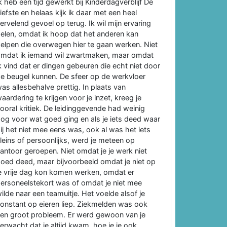
k heb een tijd gewerkt bij Kinderdagverblijf De
iefste en helaas kijk ik daar met een heel
ervelend gevoel op terug. Ik wil mijn ervaring
elen, omdat ik hoop dat het anderen kan
elpen die overwegen hier te gaan werken. Niet
mdat ik iemand wil zwartmaken, maar omdat
k vind dat er dingen gebeuren die echt niet door
e beugel kunnen. De sfeer op de werkvloer
as allesbehalve prettig. In plaats van
aardering te krijgen voor je inzet, kreeg je
ooral kritiek. De leidinggevende had weinig
og voor wat goed ging en als je iets deed waar
ij het niet mee eens was, ook al was het iets
leins of persoonlijks, werd je meteen op
antoor geroepen. Niet omdat je je werk niet
oed deed, maar bijvoorbeeld omdat je niet op
e vrije dag kon komen werken, omdat er
ersoneelstekort was of omdat je niet mee
ilde naar een teamuitje. Het voelde alsof je
onstant op eieren liep. Ziekmelden was ook
en groot probleem. Er werd gewoon van je
erwacht dat je altijd kwam, hoe je je ook