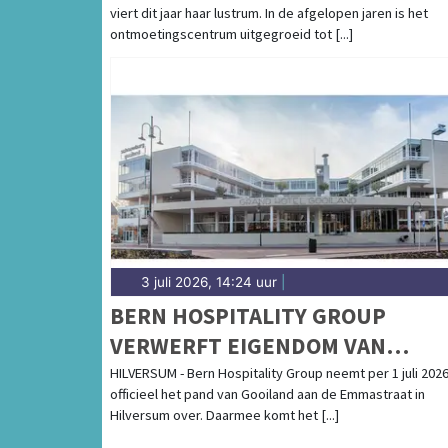
viert dit jaar haar lustrum. In de afgelopen jaren is het
EN VERBINDING
ontmoetingscentrum uitgegroeid tot [...]
3 juli 2026, 14:24 uur
|
BERN HOSPITALITY GROUP
VERWERFT EIGENDOM VAN
ICONISCH RIJKSMONUMENT
HILVERSUM - Bern Hospitality Group neemt per 1 juli 202
officieel het pand van Gooiland aan de Emmastraat in
GOOILAND
Hilversum over. Daarmee komt het [...]