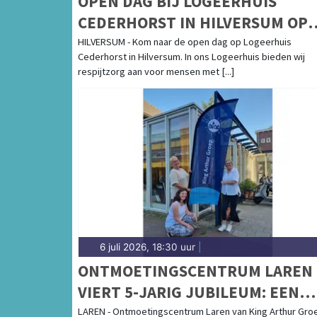
OPEN DAG BIJ LOGEERHUIS
CEDERHORST IN HILVERSUM OP
DONDERDAG 9 JULI A.S. VAN 11.0
HILVERSUM - Kom naar de open dag op Logeerhuis
Cederhorst in Hilversum. In ons Logeerhuis bieden wij
TOT 13.30 UUR
respijtzorg aan voor mensen met [...]
6 juli 2026, 18:30 uur
|
ONTMOETINGSCENTRUM LAREN
VIERT 5-JARIG JUBILEUM: EEN
FEEST VAN ONTMOETING, MUZI
LAREN - Ontmoetingscentrum Laren van King Arthur Gro