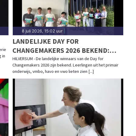
8 juli 2026, 15:02 uur
|
LANDELIJKE DAY FOR
CHANGEMAKERS 2026 BEKEND:
erie
 in
JONGE ONDERNEMERS MAKEN
HILVERSUM - De landelijke winnaars van de Day for
Changemakers 2026 zijn bekend. Leerlingen uit het primair
DUURZAME IMPACT
onderwijs, vmbo, havo en vwo lieten zien [...]