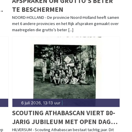
AFSPRAKEN OM GRUTTO'S BETER
TE BESCHERMEN
0
NOORD-HOLLAND - De provincie Noord-Holland heeft samen
met 6 andere provincies en het Rijk afspraken gemaakt over
maatregelen die grutto’s beter [...]
6 juli 2026, 13:13 uur
|
SCOUTING ATHABASCAN VIERT 80-
JARIG JUBILEUM MET OPEN DAG
EK
EN GROTE REÜNIE
ep
HILVERSUM - Scouting Athabascan bestaat tachtig jaar. Dit