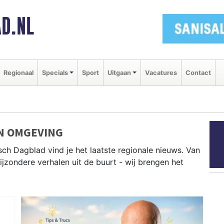
D.NL
Regionaal
Specials
Sport
Uitgaan
Vacatures
Contact
EN OMGEVING
sch Dagblad vind je het laatste regionale nieuws. Van
bijzondere verhalen uit de buurt - wij brengen het
t nieuws uit Hilversum, Muiden, Weesp en andere