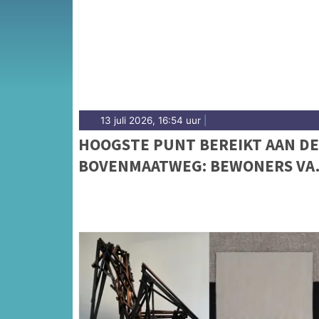
gemeenten in het Gooi en de omgeving.
13 juli 2026, 16:54 uur
|
HOOGSTE PUNT BEREIKT AAN DE
BOVENMAATWEG: BEWONERS VA
EEMHART NEMEN ALVAST EEN
KIJKJE