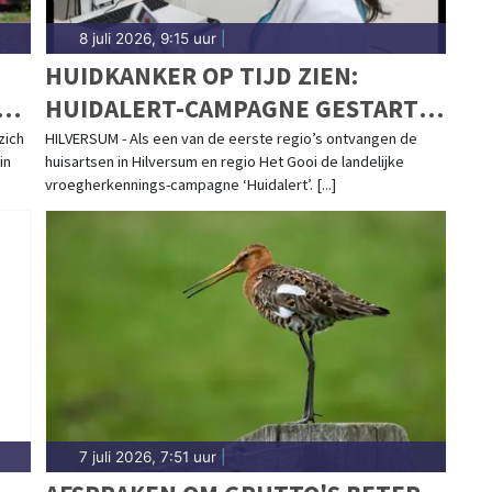
8 juli 2026, 9:15 uur
|
HUIDKANKER OP TIJD ZIEN:
HUIDALERT-CAMPAGNE GESTART
IN DE REGIO
zich
HILVERSUM - Als een van de eerste regio’s ontvangen de
in
huisartsen in Hilversum en regio Het Gooi de landelijke
vroegherkennings-campagne ‘Huidalert’. [...]
7 juli 2026, 7:51 uur
|