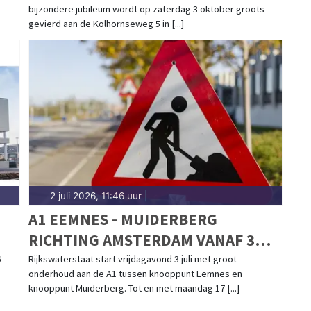
bijzondere jubileum wordt op zaterdag 3 oktober groots
gevierd aan de Kolhornseweg 5 in [...]
2 juli 2026, 11:46 uur
|
A1 EEMNES - MUIDERBERG
RICHTING AMSTERDAM VANAF 3
JULI ZES WEKEN DICHT
6
Rijkswaterstaat start vrijdagavond 3 juli met groot
onderhoud aan de A1 tussen knooppunt Eemnes en
knooppunt Muiderberg. Tot en met maandag 17 [...]