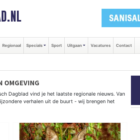
D.NL
Regionaal
Specials
Sport
Uitgaan
Vacatures
Contact
EN OMGEVING
sch Dagblad vind je het laatste regionale nieuws. Van
bijzondere verhalen uit de buurt - wij brengen het
t nieuws uit Hilversum, Muiden, Weesp en andere