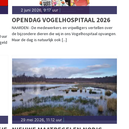
2 juni 2026, 9:17 uur
|
OPENDAG VOGELHOSPITAAL 2026
NAARDEN - De medewerkers en vrijwilligers vertellen over
de bijzondere dieren die wij in ons Vogelhospitaal opvangen.
0 uur
Maar de dag is natuurlijk ook [...]
 geld
29 mei 2026, 11:12 uur
|