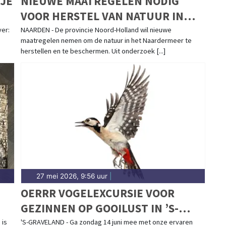
JE
NIEUWE MAATREGELEN NODIG
VOOR HERSTEL VAN NATUUR IN
HET NAARDERMEER
ver:
NAARDEN - De provincie Noord-Holland wil nieuwe
maatregelen nemen om de natuur in het Naardermeer te
herstellen en te beschermen. Uit onderzoek [...]
27 mei 2026, 9:56 uur
|
OERRR VOGELEXCURSIE VOOR
GEZINNEN OP GOOILUST IN ’S-
GRAVELAND
 is
'S-GRAVELAND - Ga zondag 14 juni mee met onze ervaren