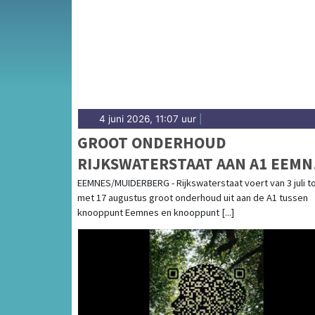
gemeenten in het Gooi en de omgeving.
4 juni 2026, 11:07 uur
|
GROOT ONDERHOUD
RIJKSWATERSTAAT AAN A1 EEMN
- MUIDERBERG, 3 JULI - 17
EEMNES/MUIDERBERG - Rijkswaterstaat voert van 3 juli t
met 17 augustus groot onderhoud uit aan de A1 tussen
AUGUSTUS 2026
knooppunt Eemnes en knooppunt [...]