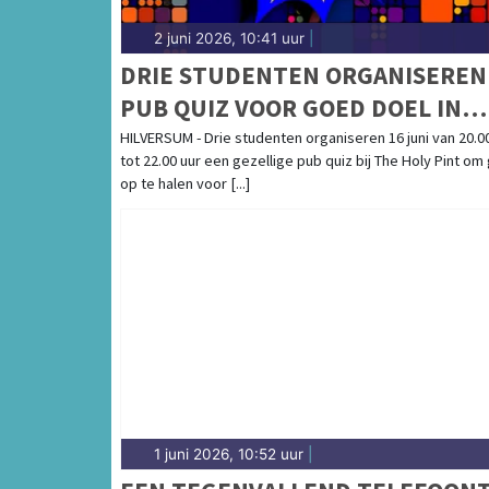
2 juni 2026, 10:41 uur
|
DRIE STUDENTEN ORGANISEREN
PUB QUIZ VOOR GOED DOEL IN
HILVERSUM
HILVERSUM - Drie studenten organiseren 16 juni van 20.0
tot 22.00 uur een gezellige pub quiz bij The Holy Pint om
op te halen voor [...]
1 juni 2026, 10:52 uur
|