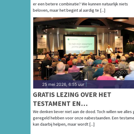
er een betere combinatie? We kunnen natuurlijk niets
beloven, maar het begint al aardig te [...]
25 mei 2026, 6:55 uur
|
GRATIS LEZING OVER HET
TESTAMENT EN
LEVENSTESTAMENT IN VINKEVE
We denken liever niet aan de dood. Toch willen we alles
geregeld hebben voor onze nabestaanden. Een testam
kan daarbij helpen, maar wordt [...]