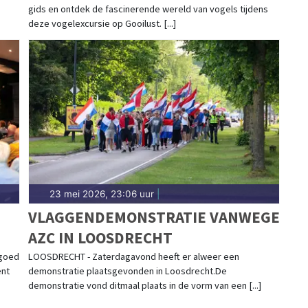
gids en ontdek de fascinerende wereld van vogels tijdens
deze vogelexcursie op Gooilust. [...]
23 mei 2026, 23:06 uur
|
VLAGGENDEMONSTRATIE VANWEGE
AZC IN LOOSDRECHT
EN
 goed
LOOSDRECHT - Zaterdagavond heeft er alweer een
ent
demonstratie plaatsgevonden in Loosdrecht.De
demonstratie vond ditmaal plaats in de vorm van een [...]