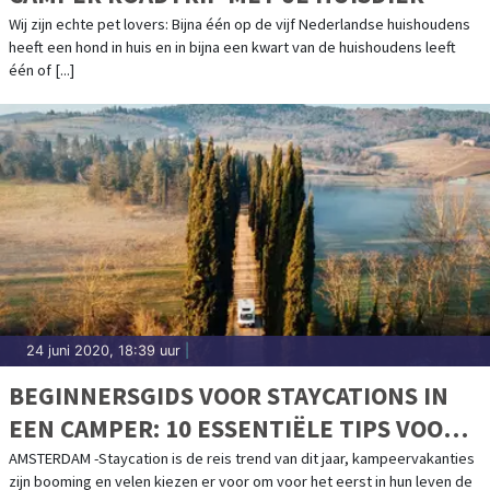
Wij zijn echte pet lovers: Bijna één op de vijf Nederlandse huishoudens
heeft een hond in huis en in bijna een kwart van de huishoudens leeft
één of [...]
24 juni 2020, 18:39 uur
|
BEGINNERSGIDS VOOR STAYCATIONS IN
EEN CAMPER: 10 ESSENTIËLE TIPS VOOR
DE ULTIEME NEDERLANDSE ROAD TRIP
AMSTERDAM -Staycation is de reis trend van dit jaar, kampeervakanties
zijn booming en velen kiezen er voor om voor het eerst in hun leven de