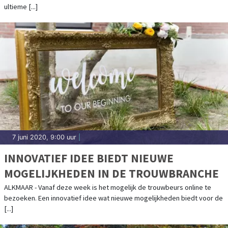
DEZE ZOMER
ultieme [...]
7 juni 2020, 9:00 uur
|
INNOVATIEF IDEE BIEDT NIEUWE
MOGELIJKHEDEN IN DE TROUWBRANCHE
ALKMAAR - Vanaf deze week is het mogelijk de trouwbeurs online te
bezoeken. Een innovatief idee wat nieuwe mogelijkheden biedt voor de
[...]