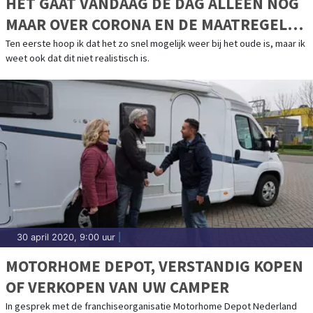
HET GAAT VANDAAG DE DAG ALLEEN NOG
MAAR OVER CORONA EN DE MAATREGELEN
DIE HIER AAN VASTZITTEN.
Ten eerste hoop ik dat het zo snel mogelijk weer bij het oude is, maar ik
weet ook dat dit niet realistisch is.
30 april 2020, 9:00 uur
|
MOTORHOME DEPOT, VERSTANDIG KOPEN
OF VERKOPEN VAN UW CAMPER
In gesprek met de franchiseorganisatie Motorhome Depot Nederland