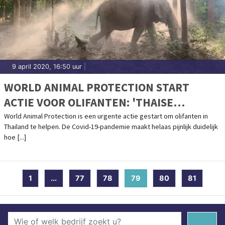
9 april 2020, 16:50 uur
|
WORLD ANIMAL PROTECTION START
ACTIE VOOR OLIFANTEN: 'THAISE
OLIFANTEN IN DE PROBLEMEN DOOR
World Animal Protection is een urgente actie gestart om olifanten in
Thailand te helpen. De Covid-19-pandemie maakt helaas pijnlijk duidelijk
CORONACRISIS'
hoe [...]
1
...
77
78
79
(current)
80
81