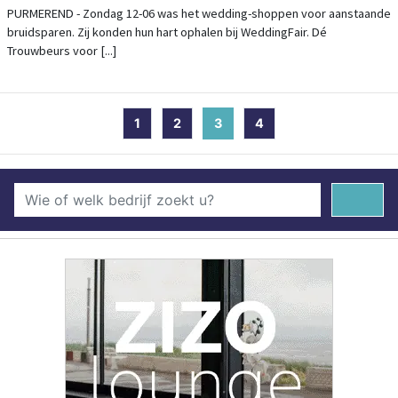
MARKTHAL
PURMEREND - Zondag 12-06 was het wedding-shoppen voor aanstaande
bruidsparen. Zij konden hun hart ophalen bij WeddingFair. Dé
Trouwbeurs voor [...]
1
2
3
(current)
4