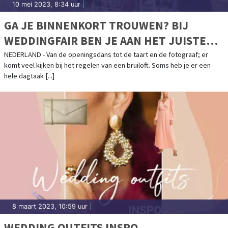
10 mei 2023, 8:34 uur
|
GA JE BINNENKORT TROUWEN? BIJ
WEDDINGFAIR BEN JE AAN HET JUISTE
ADRES!
NEDERLAND - Van de openingsdans tot de taart en de fotograaf; er
komt veel kijken bij het regelen van een bruiloft. Soms heb je er een
hele dagtaak [...]
8 maart 2023, 10:59 uur
|
WEDDING OUTFITS INSPO