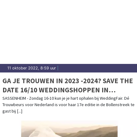
11 oktober 2022, 8:59 uur
|
GA JE TROUWEN IN 2023 -2024? SAVE THE
DATE 16/10 WEDDINGSHOPPEN IN
SASSENHEIM!
SASSENHEIM - Zondag 16-10 kun je je hart ophalen bij WeddingFair. Dé
Trouwbeurs voor Nederland is voor haar 17e editie in de Bollenstreek te
gast bij [...]