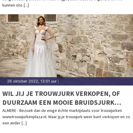
kunnen ons [...]
26 oktober 2022, 13:01 uur
|
WIL JIJ JE TROUWJURK VERKOPEN, OF
DUURZAAM EEN MOOIE BRUIDSJURK
KOPEN?
ALMERE - Bezoek dan de enige échte marktplaats voor trouwjurken
www.trouwjurkenplaza.nl. Waar jij je trouwjurk weer kunt verkopen en zo
een ander [...]