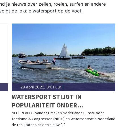
d je nieuws over zeilen, roeien, surfen en andere
volgt de lokale watersport op de voet.
29 april 2022, 8:01 uur
|
WATERSPORT STIJGT IN
POPULARITEIT ONDER
NEDERLANDERS
NEDERLAND - Vandaag maken Nederlands Bureau voor
Toerisme & Congressen (NBTC) en Waterrecreatie Nederland
de resultaten van een nieuw [...]