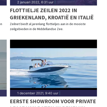
2 januari 2022, 6:31 uur
|
FLOTTIELJE ZEILEN 2022 IN
GRIEKENLAND, KROATIË EN ITALIË
en
Zeilnet biedt al jarenlang flottieljes aan in de mooiste
zeilgebieden in de Middellandse Zee.
1 december 2021, 9:40 uur
|
EERSTE SHOWROOM VOOR PRIVATE