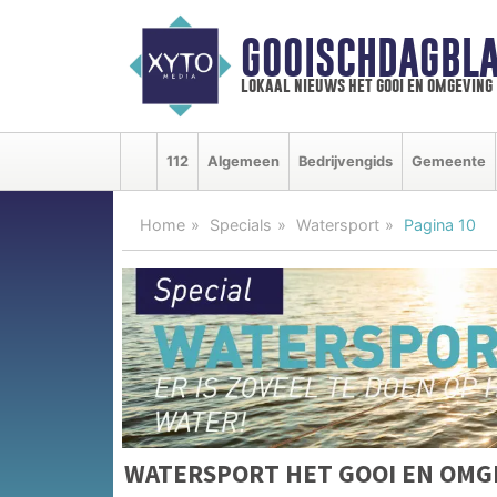
GOOISCHDAGBLA
lokaal nieuws het gooi en omgeving
112
Algemeen
Bedrijvengids
Gemeente
Home
Specials
Watersport
Pagina 10
WATERSPORT HET GOOI EN OMG