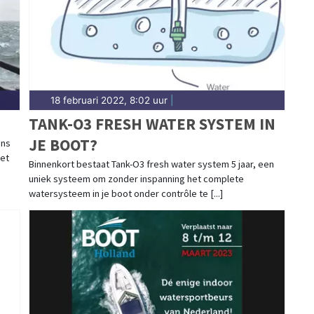
18 februari 2022, 8:02 uur
|
TANK-O3 FRESH WATER SYSTEM IN
JE BOOT?
ons
et
Binnenkort bestaat Tank-O3 fresh water system 5 jaar, een
uniek systeem om zonder inspanning het complete
watersysteem in je boot onder contrôle te [...]