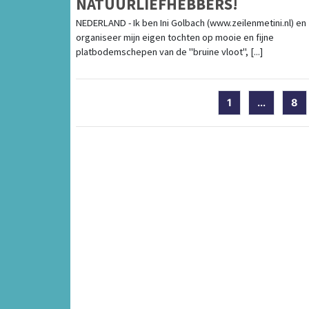
NATUURLIEFHEBBERS!
NEDERLAND - Ik ben Ini Golbach (www.zeilenmetini.nl) en
organiseer mijn eigen tochten op mooie en fijne
platbodemschepen van de "bruine vloot", [...]
1
...
8