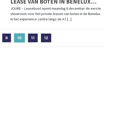
LEASE VAN BOTEN IN BENELUX
GEOPEND
JOURE – Leaseboot opent maandag 6 december de eerste
showroom voor het private leasen van boten in de Benelux.
In het experience centre langs de A7 [...]
9
10
(current)
11
12