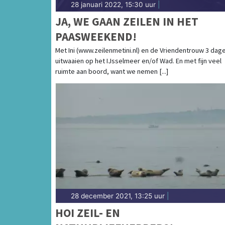
28 januari 2022, 15:30 uur
|
JA, WE GAAN ZEILEN IN HET
PAASWEEKEND!
Met Ini (www.zeilenmetini.nl) en de Vriendentrouw 3 dag
uitwaaien op het IJsselmeer en/of Wad. En met fijn veel
ruimte aan boord, want we nemen [...]
28 december 2021, 13:25 uur
|
HOI ZEIL- EN