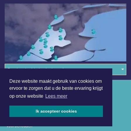
Overige dagbladen in de regio
Deze website maakt gebruik van cookies om
Algemene voorwaarden
ervoor te zorgen dat u de beste ervaring krijgt
op onze website
Lees meer
Disclaimer
Privacy Statement
Ik accepteer cookies
Copyright (c) 2026 | Gooischdagblad.nl - Alle rechten
voorbehouden