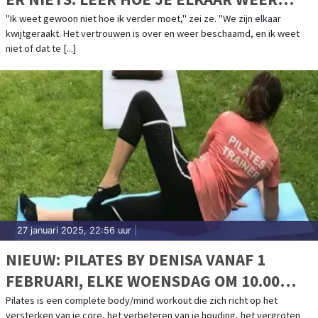
KUNT VERTROUWEN EN BEGRIJPEN
"Ik weet gewoon niet hoe ik verder moet," zei ze. "We zijn elkaar
kwijtgeraakt. Het vertrouwen is over en weer beschaamd, en ik weet
niet of dat te [...]
27 januari 2025, 22:56 uur
|
NIEUW: PILATES BY DENISA VANAF 1
FEBRUARI, ELKE WOENSDAG OM 10.00
UUR EN OM 11.00 UUR IN BERGEN, DE
Pilates is een complete body/mind workout die zich richt op het
versterken van je core, het verbeteren van je houding, het vergroten