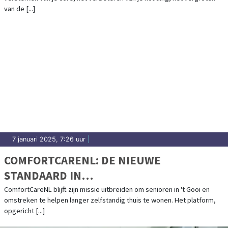
BERKELEY
van de [...]
7 januari 2025, 7:26 uur
|
COMFORTCARENL: DE NIEUWE
STANDAARD IN
OUDERENONDERSTEUNING IN 'T GOOI
ComfortCareNL blijft zijn missie uitbreiden om senioren in 't Gooi en
omstreken te helpen langer zelfstandig thuis te wonen. Het platform,
opgericht [...]