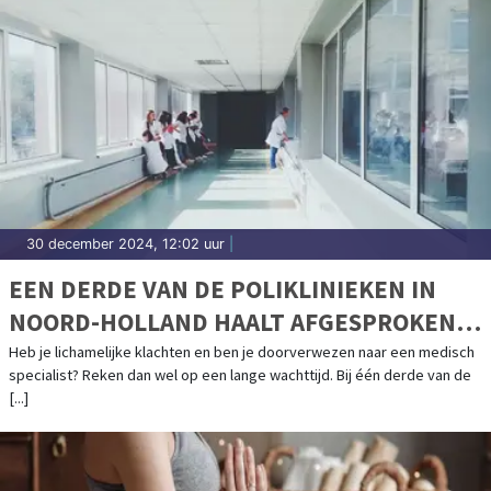
30 december 2024, 12:02 uur
|
EEN DERDE VAN DE POLIKLINIEKEN IN
NOORD-HOLLAND HAALT AFGESPROKEN
NORM WACHTTIJDEN NIET
Heb je lichamelijke klachten en ben je doorverwezen naar een medisch
specialist? Reken dan wel op een lange wachttijd. Bij één derde van de
[...]