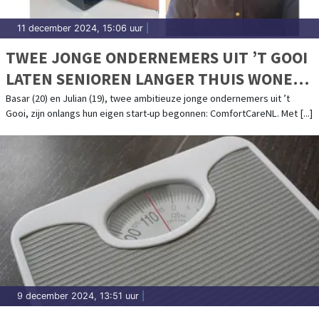
11 december 2024, 15:06 uur
|
TWEE JONGE ONDERNEMERS UIT ’T GOOI
LATEN SENIOREN LANGER THUIS WONEN
MET COMFORTCARENL
Basar (20) en Julian (19), twee ambitieuze jonge ondernemers uit ’t
Gooi, zijn onlangs hun eigen start-up begonnen: ComfortCareNL. Met [...]
9 december 2024, 13:51 uur
|