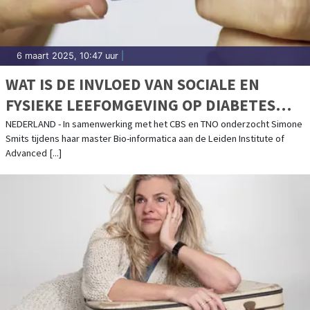
6 maart 2025, 10:47 uur
|
WAT IS DE INVLOED VAN SOCIALE EN
FYSIEKE LEEFOMGEVING OP DIABETES
TYPE 2?
NEDERLAND - In samenwerking met het CBS en TNO onderzocht Simone
Smits tijdens haar master Bio-informatica aan de Leiden Institute of
Advanced [...]