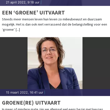
21 april 2022, 9:18 uur
|
EEN ‘GROENE’ UITVAART
Steeds meer mensen leven hun leven zo milieubewust en duurzaam
mogelijk. Het is dan ook niet verrassend dat de belangstelling voor een
‘groene’ [...]
15 maart 2022, 16:41 uur
|
GROENE(RE) UITVAART
In meer of mindere mate zijn we allemaal wel eens bezig met keuzes