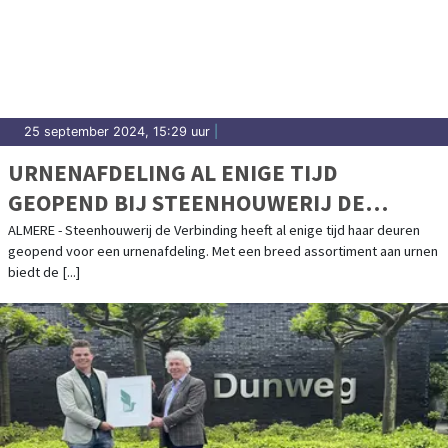
25 september 2024, 15:29 uur
|
URNENAFDELING AL ENIGE TIJD
GEOPEND BIJ STEENHOUWERIJ DE
VERBINDING
ALMERE - Steenhouwerij de Verbinding heeft al enige tijd haar deuren
geopend voor een urnenafdeling. Met een breed assortiment aan urnen
biedt de [...]