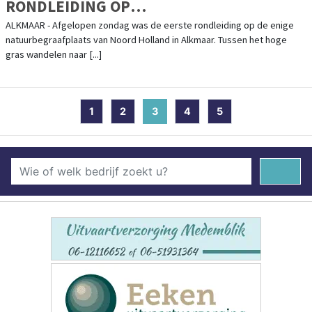
RONDLEIDING OP
NATUURBEGRAAFPLAATS GEESTMERLOO
ALKMAAR - Afgelopen zondag was de eerste rondleiding op de enige
natuurbegraafplaats van Noord Holland in Alkmaar. Tussen het hoge
gras wandelen naar [...]
1
2
3
(current)
4
5