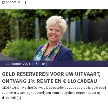
geopend! De [...]
27 oktober 2021, 11:50 uur
|
GELD RESERVEREN VOOR UW UITVAART,
ONTVANG 1% RENTE EN € 110 CADEAU
NEDERLAND - Met het Dunweg Depositofonds zet u voordelig geld opzij
voor uw uitvaart. Bij het overlijden komt het gehele depositobedrag
direct vrij [...]