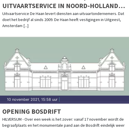
UITVAARTSERVICE IN NOORD-HOLLAND
EN DAARBUITEN
Uitvaartservice De Haan levert diensten aan uitvaartondernemers. Dat
doet het bedrijf al sinds 2009. De Haan heeft vestigingen in Uitgeest,
Amsterdam [...]
10 november 2021, 15:58 uur
|
OPENING BOSDRIFT
HILVERSUM - Over een week is het zover: vanaf 17 november wordt de
begraafplaats en het monumentale pand aan de Bosdrift eindelijk weer