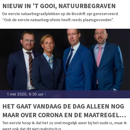
NIEUW IN ’T GOOI, NATUURBEGRAVEN
De eerste natuurbegraafplekken op de Bosdrift zijn gereserveerd.
“Ook de eerste natuurbegrafenis heeft reeds plaatsgevonden”.
1 mei 2020, 6:30 uur
|
HET GAAT VANDAAG DE DAG ALLEEN NOG
MAAR OVER CORONA EN DE MAATREGELEN
DIE HIER AAN VASTZITTEN.
Ten eerste hoop ik dat het zo snel mogelijk weer bij het oude is, maar ik
weet ook dat dit niet realistisch is.