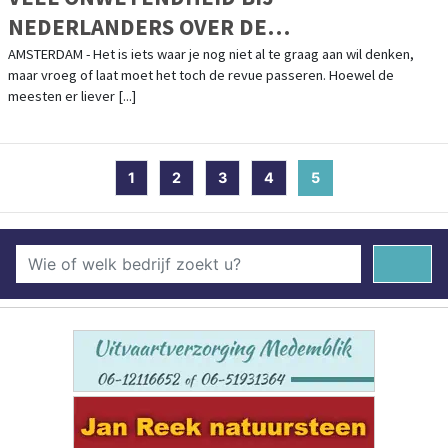
NEDERLANDERS OVER DE
UITVAARTWENSEN VAN HUN PARTNER EN
AMSTERDAM - Het is iets waar je nog niet al te graag aan wil denken,
maar vroeg of laat moet het toch de revue passeren. Hoewel de
VRIENDEN
meesten er liever [...]
1
2
3
4
5
(current)