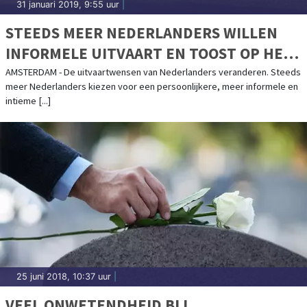
31 januari 2019, 9:55 uur
|
STEEDS MEER NEDERLANDERS WILLEN
INFORMELE UITVAART EN TOOST OP HET
LEVEN
AMSTERDAM - De uitvaartwensen van Nederlanders veranderen. Steeds
meer Nederlanders kiezen voor een persoonlijkere, meer informele en
intieme [...]
25 juni 2018, 10:37 uur
|
VEEL ONWETENDHEID BIJ